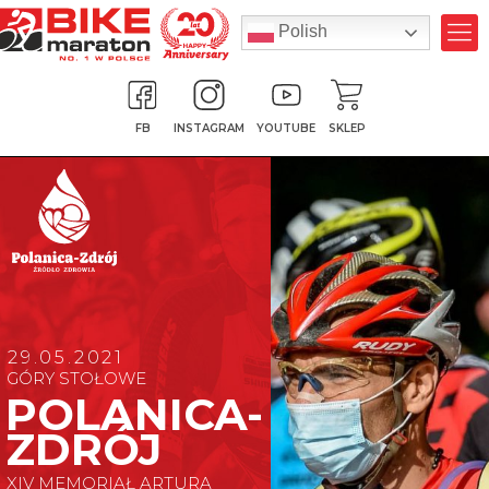
Polish
FB
INSTAGRAM
YOUTUBE
SKLEP
29.05.2021
GÓRY STOŁOWE
POLANICA-
ZDRÓJ
XIV MEMORIAŁ ARTURA