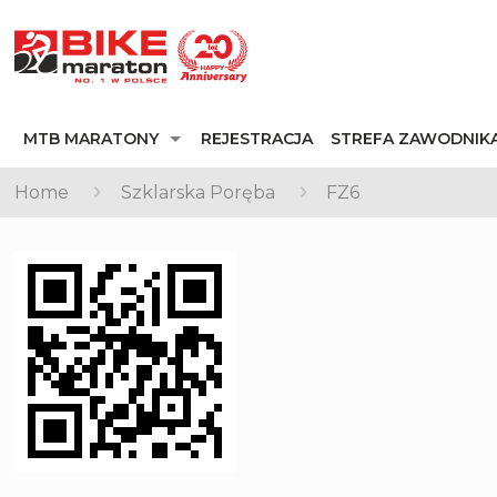
MTB MARATONY
REJESTRACJA
STREFA ZAWODNIK
Home
Szklarska Poręba
FZ6