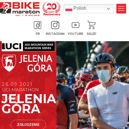
Polish
FB
INSTAGRAM
YOUTUBE
SKLEP
26.09.2021
UCI MARATHON
JELENIA
SERIES
GÓRA
ZGŁOSZENIE