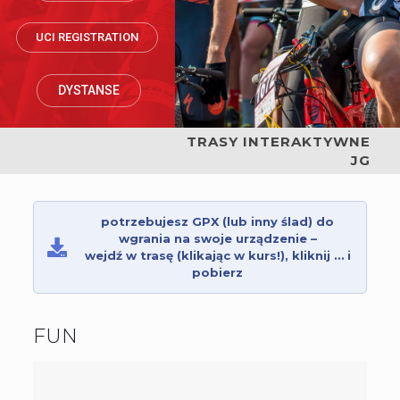
UCI REGISTRATION
DYSTANSE
TRASY INTERAKTYWNE
JG
potrzebujesz GPX (lub inny ślad) do
wgrania na swoje urządzenie –
wejdź w trasę (klikając w kurs!), kliknij … i
pobierz
FUN