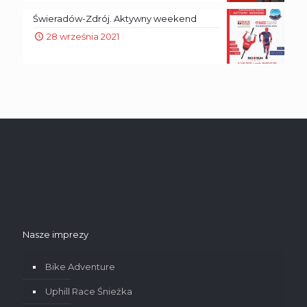
Świeradów-Zdrój. Aktywny weekend
28 września 2021
Nasze imprezy
Bike Adventure
Uphill Race Śnieżka